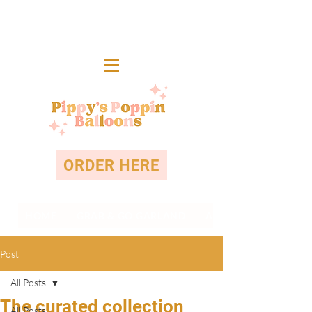
ORDER HERE
HOME
GRAB & GO GARLAND
ABOUT
Post
All Posts
The curated collection
All Posts